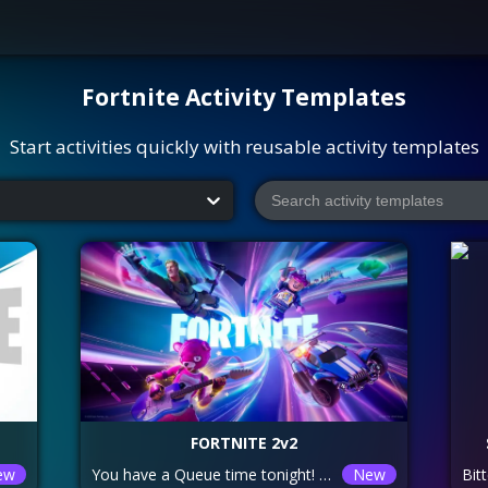
Fortnite
Activity Templates
Start activities quickly with reusable activity templates
FORTNITE 2v2
ew
You have a Queue time tonight! Queues open at 6:20 and runs till 6:35. There will be 3 other queue times spaced out by 1 hour. Additionally, here are the rules for Fortnite: https://docs.google.com/document/d/1c_qb3QX8SWnCpUu78yQ792n5uHST50e8KNjhjT9v8-4/edit?tab=t.0
New