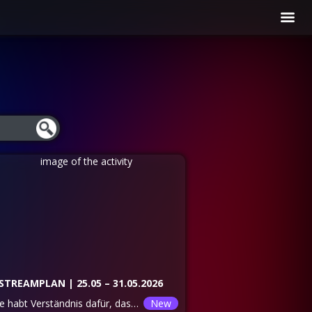
STREAMPLAN | 25.05 – 31.05.2026
Bitte habt Verständnis dafür, dass sich Spiele, Startzeiten und Inhalte jederzeit ändern können. Die aktuellsten Informationen erhaltet ihr immer direkt im Stream. Wenn ihr Wünsche für Spiele habt, lasst es uns gerne im Ideen Kanal wissen. 25.05 | Mo ❌ FREI 26.05 | Di | 21:00 Uhr - Lara Croft and the Temple of Osiris - Fortnite - Valorant 27.05 | Mi | 21:00 Uhr - Valorant 28.05 | Do ❌ FREI 29.05 | Fr | 21:00 Uhr - Fortnite - Valorant 30.05 | Sa | 21:00 Uhr - Valorant 31.05 | So ❌ FREI
New