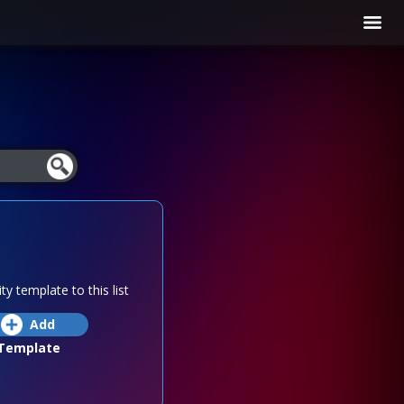
ty template to this list
Add
Template