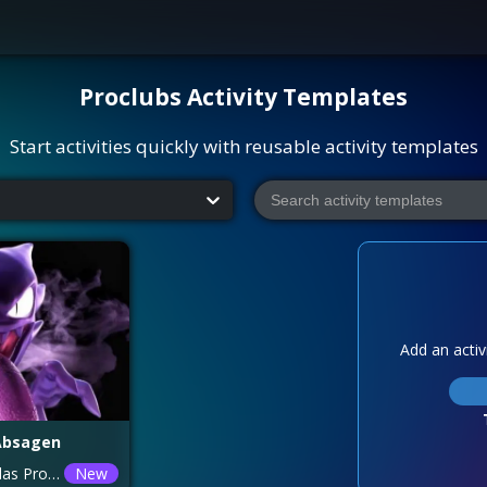
Proclubs
Activity Templates
Start activities quickly with reusable activity templates
Add an activi
 Absagen
Zu und oder Absagen für das Proclubs Turnier mit den Pokemon Hunters. Bei 3x nicht Abstimmen, folgt der rauswurf!
New